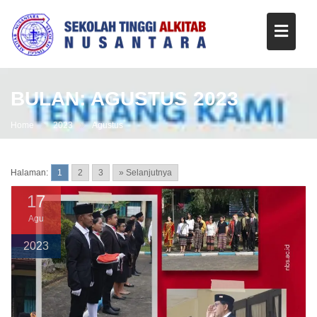
BULAN:
AGUSTUS 2023
Home
2023
Agustus
Halaman:
1
2
3
» Selanjutnya
17
Agu
2023