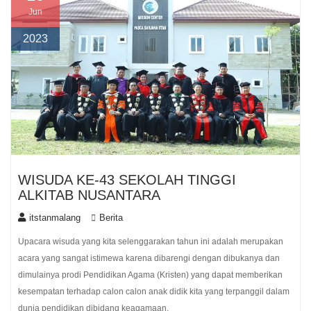
Jun
2023
WISUDA KE-43 SEKOLAH TINGGI
ALKITAB NUSANTARA
itstanmalang
Berita
Upacara wisuda yang kita selenggarakan tahun ini adalah merupakan
acara yang sangat istimewa karena dibarengi dengan dibukanya dan
dimulainya prodi Pendidikan Agama (Kristen) yang dapat memberikan
kesempatan terhadap calon calon anak didik kita yang terpanggil dalam
dunia pendidikan dibidang keagamaan.