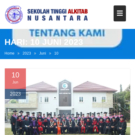
HARI:
10 JUNI 2023
Home
2023
Juni
10
10
Jun
2023