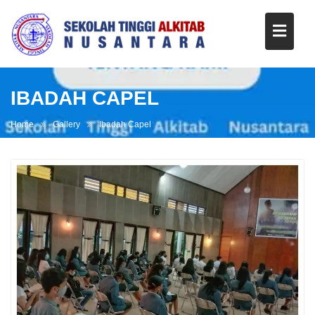
IBADAH CAPEL
Home
Gallery
Ibadah Capel