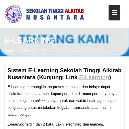
E-LEARNING
Home
Services
E-Learning
Sistem E-Learning Sekolah Tinggi Alkitab
Nusantara (Kunjungi Link
E-Learning
)
E-Learning memungkinkan proses mengajar dan belajar dapat
dilakukan oleh siapa pun, kapan pun, dan di mana pun. Layaknya
prinsip kegiatan
online
lainnya, jarak dan waktu tidak lagi menjadi
penghalang untuk melakukan kegiatan, termasuk dalam hal ini
adalah belajar.
E-learning
terdiri dari 2 kata, yakni
electronic
dan
learning
.